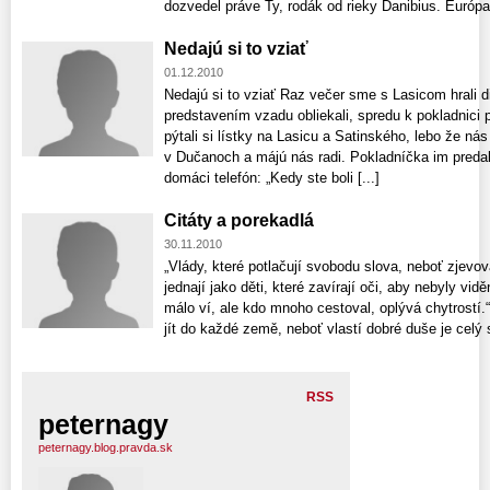
dozvedel práve Ty, rodák od rieky Danibius. Európa 
Nedajú si to vziať
01.12.2010
Nedajú si to vziať Raz večer sme s Lasicom hrali 
predstavením vzadu obliekali, spredu k pokladnici p
pýtali si lístky na Lasicu a Satinského, lebo že ná
v Dučanoch a májú nás radi. Pokladníčka im predala
domáci telefón: „Kedy ste boli [...]
Citáty a porekadlá
30.11.2010
„Vlády, které potlačují svobodu slova, neboť zjevo
jednají jako děti, které zavírají oči, aby nebyly vid
málo ví, ale kdo mnoho cestoval, oplývá chytrostí
jít do každé země, neboť vlastí dobré duše je celý sv
RSS
peternagy
peternagy.blog.pravda.sk