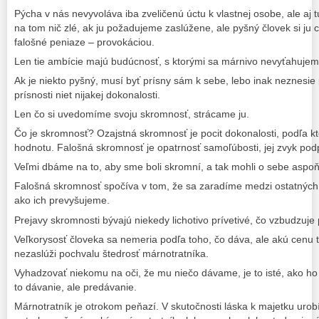
Pýcha v nás nevyvoláva iba zveličenú úctu k vlastnej osobe, ale aj túž
na tom nič zlé, ak ju požadujeme zaslúžene, ale pyšný človek si ju c
falošné peniaze – provokáciou.
Len tie ambície majú budúcnosť, s ktorými sa márnivo nevyťahujem
Ak je niekto pyšný, musí byť prísny sám k sebe, lebo inak neznesie
prísnosti niet nijakej dokonalosti.
Len čo si uvedomíme svoju skromnosť, strácame ju.
Čo je skromnosť? Ozajstná skromnosť je pocit dokonalosti, podľa 
hodnotu. Falošná skromnosť je opatrnosť samoľúbosti, jej zvyk pod
Veľmi dbáme na to, aby sme boli skromní, a tak mohli o sebe aspoň 
Falošná skromnosť spočíva v tom, že sa zaradíme medzi ostatných, 
ako ich prevyšujeme.
Prejavy skromnosti bývajú niekedy lichotivo prívetivé, čo vzbudzuje
Veľkorysosť človeka sa nemeria podľa toho, čo dáva, ale akú cenu t
nezaslúži pochvalu štedrosť márnotratníka.
Vyhadzovať niekomu na oči, že mu niečo dávame, je to isté, ako ho ž
to dávanie, ale predávanie.
Márnotratník je otrokom peňazí. V skutočnosti láska k majetku uro