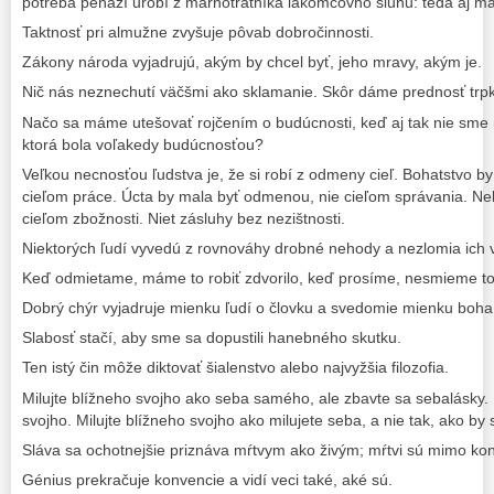
potreba peňazí urobí z márnotratníka lakomcovho sluhu: teda aj már
Taktnosť pri almužne zvyšuje pôvab dobročinnosti.
Zákony národa vyjadrujú, akým by chcel byť, jeho mravy, akým je.
Nič nás neznechutí väčšmi ako sklamanie. Skôr dáme prednosť trpkej
Načo sa máme utešovať rojčením o budúcnosti, keď aj tak nie sme 
ktorá bola voľakedy budúcnosťou?
Veľkou necnosťou ľudstva je, že si robí z odmeny cieľ. Bohatstvo b
cieľom práce. Úcta by mala byť odmenou, nie cieľom správania. Ne
cieľom zbožnosti. Niet zásluhy bez nezištnosti.
Niektorých ľudí vyvedú z rovnováhy drobné nehody a nezlomia ich v
Keď odmietame, máme to robiť zdvorilo, keď prosíme, nesmieme to 
Dobrý chýr vyjadruje mienku ľudí o človku a svedomie mienku boha
Slabosť stačí, aby sme sa dopustili hanebného skutku.
Ten istý čin môže diktovať šialenstvo alebo najvyžšia filozofia.
Milujte blížneho svojho ako seba samého, ale zbavte sa sebalásky.
svojho. Milujte blížneho svojho ako milujete seba, a nie tak, ako by 
Sláva sa ochotnejšie priznáva mŕtvym ako živým; mŕtvi sú mimo ko
Génius prekračuje konvencie a vidí veci také, aké sú.