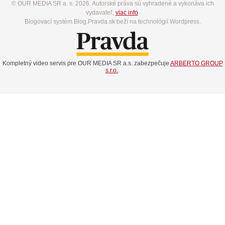
© OUR MEDIA SR a. s. 2026. Autorské práva sú vyhradené a vykonáva ich
vydavateľ,
viac info
.
Blogovací systém Blog.Pravda.sk beží na technológií Wordpress.
Kompletný video servis pre OUR MEDIA SR a.s. zabezpečuje
ARBERTO GROUP
s.r.o.
.