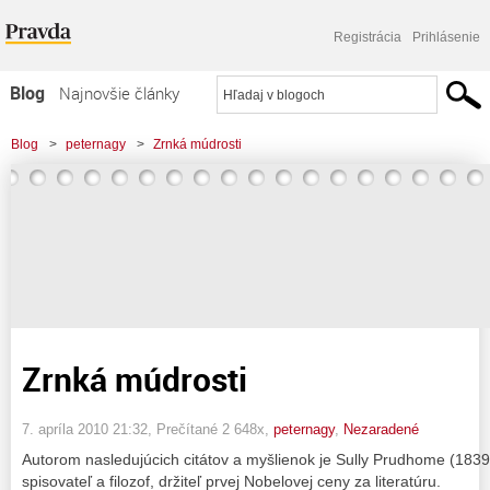
Registrácia
Prihlásenie
Blog
Najnovšie články
Najčítanejšie články
Blog
>
peternagy
>
Zrnká múdrosti
Najkomentovanejšie články
Zoznam blogov
Komerčné blogy
Zrnká múdrosti
7. apríla 2010 21:32
, Prečítané 2 648x,
peternagy
,
Nezaradené
Autorom nasledujúcich citátov a myšlienok je Sully Prudhome (1839
spisovateľ a filozof, držiteľ prvej Nobelovej ceny za literatúru.