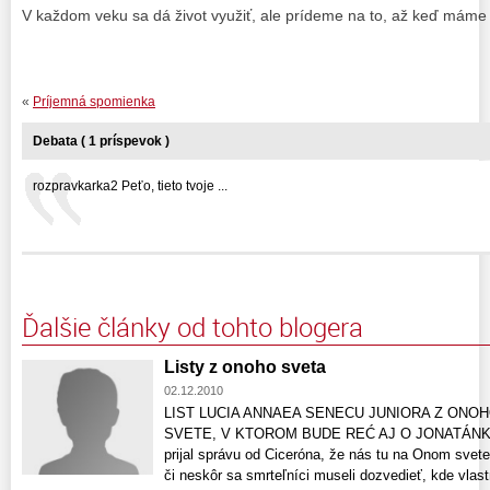
V každom veku sa dá život využiť, ale prídeme na to, až keď máme
«
Príjemná spomienka
Debata ( 1 príspevok )
rozpravkarka2 Peťo, tieto tvoje ...
Ďalšie články od tohto blogera
Listy z onoho sveta
02.12.2010
LIST LUCIA ANNAEA SENECU JUNIORA Z ONO
SVETE, V KTOROM BUDE REĆ AJ O JONATÁNKACH
prijal správu od Ciceróna, že nás tu na Onom svet
či neskôr sa smrteľníci museli dozvedieť, kde vlast