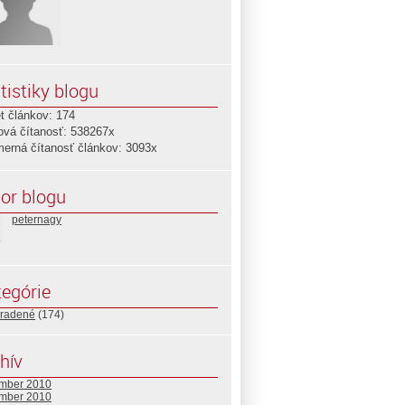
tistiky blogu
t článkov: 174
ová čítanosť: 538267x
merná čítanosť článkov: 3093x
or blogu
peternagy
egórie
radené
(174)
hív
mber 2010
mber 2010