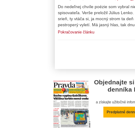
Do nedeľnej chvíle poézie som vybral 
spisovateľa. Verše preložil Július Lenko. 
srieň, ty vtáča si, ja mocný strom ta deň
pestroperý vyletí. Má jasný hlas, tak dnu
Pokračovanie článku
Objednajte si
denníka 
a získajte užitočné inf
Predplatné denn