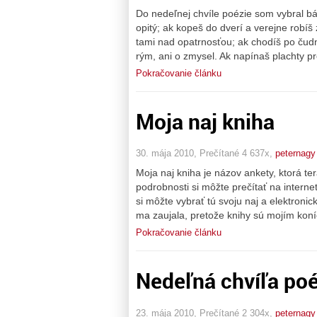
Do nedeľnej chvíle poézie som vybral 
opitý; ak kopeš do dverí a verejne robíš
tami nad opatrnosťou; ak chodíš po čud
rým, ani o zmysel. Ak napínaš plachty p
Pokračovanie článku
Moja naj kniha
30. mája 2010, Prečítané 4 637x,
peternagy
Moja naj kniha je názov ankety, ktorá te
podrobnosti si môžte prečítať na interne
si môžte vybrať tú svoju naj a elektron
ma zaujala, pretože knihy sú mojím kon
Pokračovanie článku
Nedeľná chvíľa poé
23. mája 2010, Prečítané 2 304x,
peternagy