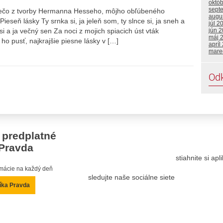
októ
sept
niečo z tvorby Hermanna Hesseho, môjho obľúbeného
augu
Pieseň lásky Ty srnka si, ja jeleň som, ty slnce si, ja sneh a
júl 2
 si a ja večný sen Za noci z mojich spiacich úst vták
jún 
máj 
 ho pusť, najkrajšie piesne lásky v […]
apríl
mare
Od
 predplatné
Pravda
stiahnite si ap
ormácie na každý deň
sledujte naše sociálne siete
íka Pravda