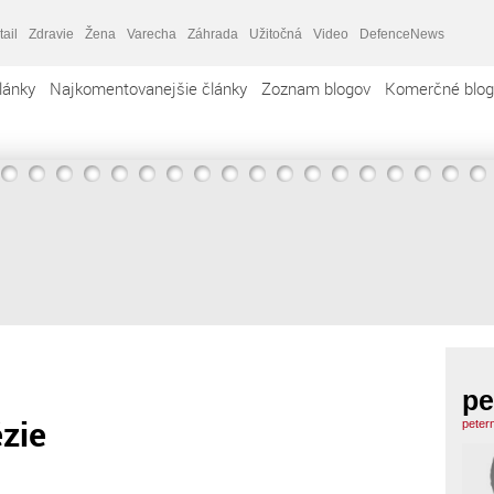
tail
Zdravie
Žena
Varecha
Záhrada
Užitočná
Video
DefenceNews
lánky
Najkomentovanejšie články
Zoznam blogov
Komerčné blog
pe
zie
peter