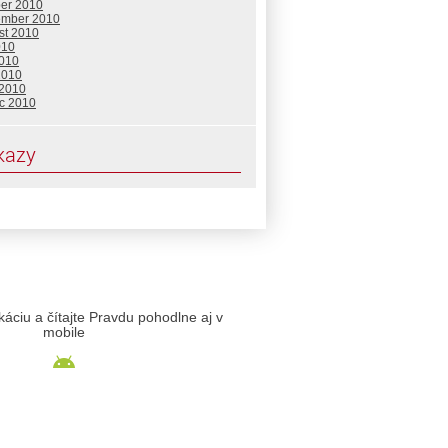
ber 2010
ember 2010
st 2010
010
2010
2010
 2010
c 2010
kazy
likáciu a čítajte Pravdu pohodlne aj v
mobile