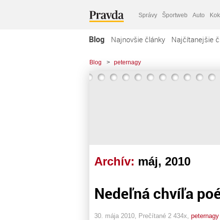
Správy
Športweb
Auto
Kok
Blog
Najnovšie články
Najčítanejšie č
Blog
>
peternagy
Archív:
máj, 2010
Nedeľná chvíľa poé
30. mája 2010, Prečítané 2 434x,
peternagy