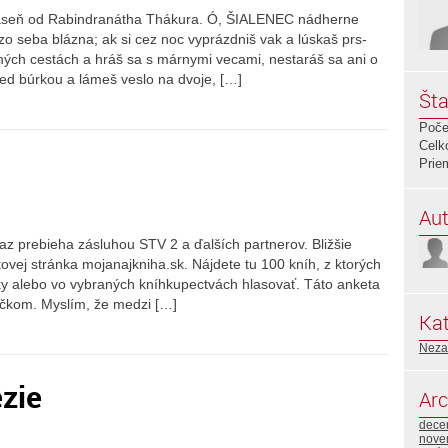
báseň od Rabindranátha Thákura. Ó, ŠIALENEC nádherne
 zo seba blázna; ak si cez noc vyprázdniš vak a lúskaš prs-
ných cestách a hráš sa s márnymi vecami, nestaráš sa ani o
red búrkou a lámeš veslo na dvoje, […]
Šta
Poče
Celk
Prie
Aut
raz prebieha zásluhou STV 2 a ďalších partnerov. Bližšie
tovej stránka mojanajkniha.sk. Nájdete tu 100 kníh, z ktorých
icky alebo vo vybraných kníhkupectvách hlasovať. Táto anketa
íčkom. Myslím, že medzi […]
Kat
Neza
zie
Arc
dece
nove